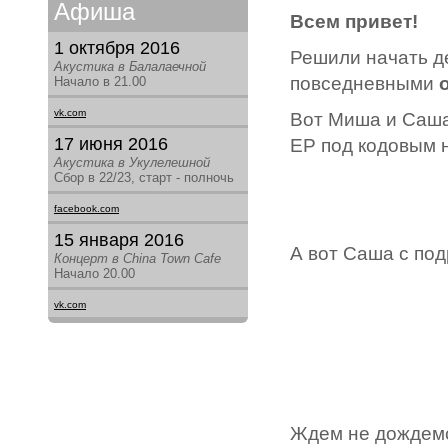
Афиша
Всем привет!
1 октября 2016
Решили начать д
Акустика в Балалаечной
повседневными
Начало в 21.00
vk.com
Вот Миша и Саша
17 июня 2016
EP под кодовым 
Акустика в Укулелешной
Сбор в 22/23, старт - полночь
facebook.com
15 января 2016
А вот Саша с под
Концерт в China Town Cafe
Начало 20.00
vk.com
Ждем не дождемся